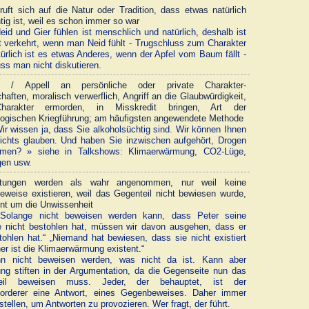
uft sich auf die Natur oder Tradition, dass etwas natürlich
htig ist, weil es schon immer so war
id und Gier fühlen ist menschlich und natürlich, deshalb ist
t verkehrt, wenn man Neid fühlt - Trugschluss zum Charakter
türlich ist es etwas Anderes, wenn der Apfel vom Baum fällt -
ss man nicht diskutieren.
e / Appell an persönliche oder private Charakter-
haften, moralisch verwerflich, Angriff an die Glaubwürdigkeit,
arakter ermorden, in Misskredit bringen, Art der
ogischen Kriegführung; am häufigsten angewendete Methode
r wissen ja, dass Sie alkoholsüchtig sind. Wir können Ihnen
ichts glauben. Und haben Sie inzwischen aufgehört, Drogen
men? » siehe in Talkshows: Klimaerwärmung, CO2-Lüge,
gen usw.
tungen werden als wahr angenommen, nur weil keine
weise existieren, weil das Gegenteil nicht bewiesen wurde,
t um die Unwissenheit
Solange nicht beweisen werden kann, dass Peter seine
 nicht bestohlen hat, müssen wir davon ausgehen, dass er
tohlen hat.“ „Niemand hat bewiesen, dass sie nicht existiert
er ist die Klimaerwärmung existent.“
n nicht beweisen werden, was nicht da ist. Kann aber
ung stiften in der Argumentation, da die Gegenseite nun das
eil beweisen muss. Jeder, der behauptet, ist der
forderer eine Antwort, eines Gegenbeweises. Daher immer
stellen, um Antworten zu provozieren. Wer fragt, der führt.