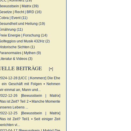
UCC | Kommerz (29)
Bewusstsein | Matrix (39)
Gesetze | Recht | BRD (16)
Cobra | Event (11)
Gesundheit und Heilung (19)
Ernährung (11)
Freie Energie | Forschung (14)
Solfeggios und Musik 432Hz (2)
Historische Sichten (1)
Paranormales | Mythen (9)
Literatur & Videos (3)
UELLE BEITRÄGE
[•]
2024-12-28 [UCC | Kommerz]
Die Ehe
- ein Geschäft mit Folgen • Nehmen
wir einmal an, Mann und...
2022-12-26 [Bewusstsein | Matrix]
Was ist Zeit? Teil 2 • Manche Momente
unseres Lebens ...
2022-12-25 [Bewusstsein | Matrix]
Was ist Zeit? Teil1 • Seit einiger Zeit
berichten vi...
2022-04-17 [Bewusstsein | Matrix]
Die