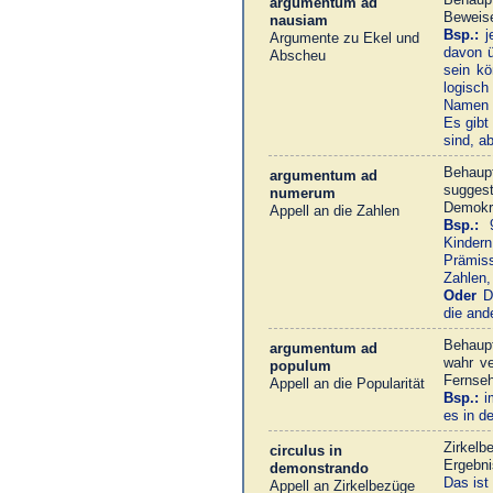
argumentum ad
Beweise
nausiam
Bsp.:
je
Argumente zu Ekel und
davon ü
Abscheu
sein kö
logisch
Namen 
Es gibt
sind, a
Behaup
argumentum ad
sugges
numerum
Demokra
Appell an die Zahlen
Bsp.:
9
Kindern
Prämis
Zahlen,
Oder
De
die and
Behaupt
argumentum ad
wahr ve
populum
Fernseh
Appell an die Popularität
Bsp.:
im
es in d
Zirkel
circulus in
Ergebni
demonstrando
Das ist
Appell an Zirkelbezüge