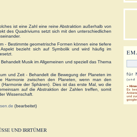
olches ist eine Zahl eine reine Abstraktion außerhalb von
kt des Quadriviums setzt sich mit den unterschiedlichen
useinander.
m - Bestimmte geometrische Formen können eine tiefere
Aspekt bezieht sich auf Symbolik und wird häufig im
EM
esetzt.
 - Behandelt Musik im Allgemeinen und speziell das Thema
für
aum und Zeit - Behandelt die Bewegung der Planeten im
che Harmonie zwischen den Planeten, wenn man den
(und
t (Harmonie der Sphären). Dies ist das erste Mal, wo die
» Hinw
einsam auf die Abstraktion der Zahlen treffen, somit
Es bes
Anbiet
der Wissenschaft.
und zu
googlem
ssen.de
(bearbeitet)
SSE UND IRRTÜMER