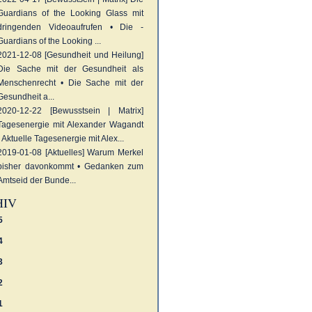
Guardians of the Looking Glass mit
dringenden Videoaufrufen • Die -
Guardians of the Looking ...
2021-12-08 [Gesundheit und Heilung]
Die Sache mit der Gesundheit als
Menschenrecht • Die Sache mit der
Gesundheit a...
2020-12-22 [Bewusstsein | Matrix]
Tagesenergie mit Alexander Wagandt
• Aktuelle Tagesenergie mit Alex...
2019-01-08 [Aktuelles]
Warum Merkel
bisher davonkommt • Gedanken zum
Amtseid der Bunde...
HIV
5
4
3
2
1