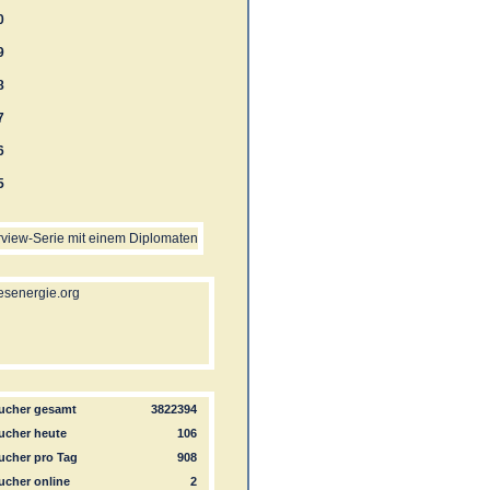
0
9
8
7
6
5
cher gesamt
3822394
cher heute
106
cher pro Tag
908
cher online
2