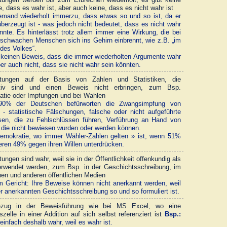
, dass es wahr ist, aber auch keine, dass es nicht wahr ist
mand wiederholt immerzu, dass etwas so und so ist, da er
berzeugt ist - was jedoch nicht bedeutet, dass es nicht wahr
nnte. Es hinterlässt trotz allem immer eine Wirkung, die bei
 schwachen Menschen sich ins Gehirn einbrennt, wie z.B. „im
des Volkes“.
 keinen Beweis, dass die immer wiederholten Argumente wahr
ber auch nicht, dass sie nicht wahr sein könnten.
tungen auf der Basis von Zahlen und Statistiken, die
tiv sind und einen Beweis nicht erbringen, zum Bsp.
tie oder Impfungen und bei Wahlen
0% der Deutschen befürworten die Zwangsimpfung von
 - statistische Fälschungen, falsche oder nicht aufgeführte
sen, die zu Fehlschlüssen führen, Verführung an Hand von
 die nicht bewiesen wurden oder werden können.
mokratie, wo immer Wähler-Zahlen gelten » ist, wenn 51%
eren 49% gegen ihren Willen unterdrücken.
ungen sind wahr, weil sie in der Öffentlichkeit offenkundig als
rwendet werden, zum Bsp. in der Geschichtsschreibung, im
en und anderen öffentlichen Medien
 Gericht: Ihre Beweise können nicht anerkannt werden, weil
er anerkannten Geschichtsschreibung so und so formuliert ist.
bezug in der Beweisführung wie bei MS Excel, wo eine
szelle in einer Addition auf sich selbst referenziert ist
Bsp.:
 einfach deshalb wahr, weil es wahr ist.