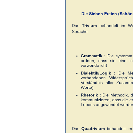
Die Sieben Freien (Schönen
Das
Trivium
behandelt im We
Sprache.
Grammatik
: Die systemat
ordnen, dass sie eine in
verwende ich)
Dialektik/Logik
: Die Met
vorhandenen Widersprüc
Verständnis aller Zusam
Worte)
Rhetorik
: Die Methodik, d
kommunizieren, dass die er
Lebens angewendet werden 
Das
Quadrivium
behandelt im