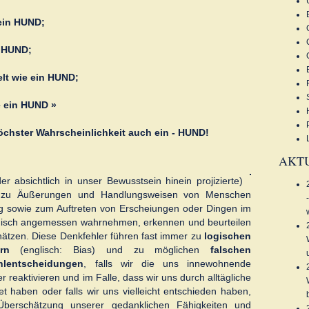
ein HUND;
n HUND;
lt wie ein HUND;
e ein HUND »
höchster Wahrscheinlichkeit auch ein - HUND!
AKT
r absichtlich in unser Bewusstsein hinein projizierte)
ät zu Äußerungen und Handlungsweisen von Menschen
 sowie zum Auftreten von Erscheiungen oder Dingen im
 logisch angemessen wahrnehmen, erkennen und beurteilen
hätzen. Diese Denkfehler führen fast immer zu
logischen
rn
(englisch: Bias) und zu möglichen
falschen
hlentscheidungen
, falls wir die uns innewohnende
 reaktivieren und im Falle, dass wir uns durch alltägliche
t haben oder falls wir uns vielleicht entschieden haben,
Überschätzung unserer gedanklichen Fähigkeiten und