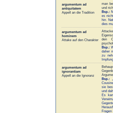
man ber
argumentum ad
und ric
antiquitatem
Bsp.:
Ne
Appell an die Tradition
es nich
hin. Na
dies mu
Attack
argumentum ad
Eigensc
hominem
den Ch
Attake auf den Charakter
psychol
Bsp.:
Wi
daher n
zu neh
Impfun
Behaup
argumentum ad
Gegenbe
ignorantiam
Argumen
Appell an die Ignoranz
Bsp.:
„
Cousine
sie bes
und dah
Es kan
Verwirr
Gegent
Heraus
Fragen 