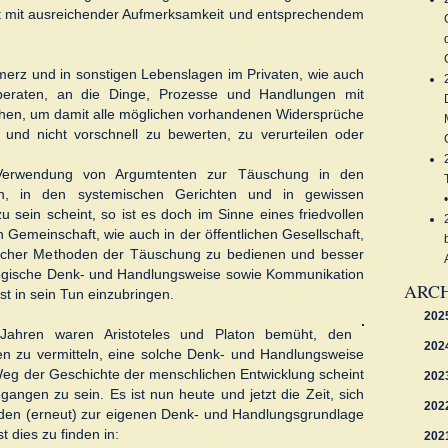
ht mit ausreichender Aufmerksamkeit und entsprechendem
erz und in sonstigen Lebenslagen im Privaten, wie auch
 beraten, an die Dinge, Prozesse und Handlungen mit
en, um damit alle möglichen vorhandenen Widersprüche
und nicht vorschnell zu bewerten, zu verurteilen oder
 Verwendung von Argumtenten zur Täuschung in den
ien, in den systemischen Gerichten und in gewissen
u sein scheint, so ist es doch im Sinne eines friedvollen
Gemeinschaft, wie auch in der öffentlichen Gesellschaft,
olcher Methoden der Täuschung zu bedienen und besser
 logische Denk- und Handlungsweise sowie Kommunikation
ARC
t in sein Tun einzubringen.
202
 Jahren waren Aristoteles und Platon bemüht, den
202
 zu vermitteln, eine solche Denk- und Handlungsweise
Weg der Geschichte der menschlichen Entwicklung scheint
202
gangen zu sein. Es ist nun heute und jetzt die Zeit, sich
202
den (erneut) zur eigenen Denk- und Handlungsgrundlage
dies zu finden in:
202