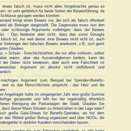
l etwas falsch ist, muss nicht alles Vorgebrachte genau so
sein; ist sehr gefährlich für beide Seiten der Beweisführung, da
 Schlüsse gezogen werden könnten
mand bringt einen Beweis vor, der sich als falsch offenbart
wird als Betrüger dargestellt. Die Gegenseite muss nun den
 oder schlüssige Argumente vorbringen, dass der Beweis
 ist. - Das bedeutet aber nicht, dass das sonst Gesagte
falsch ist, nur weil dieser eine Beweis nicht echt ist, auch
r Vorbringer den falschen Beweis anerkennt, z.B. sich geirrt
guten Glauben.
. » Schule - Geschichtslehrer, die nur alles vorlesen, selbst
dabei waren, aber das Auswendiglernen fordern, kann die
t der Daten nicht beweisen, aber auch eine Falschheit ist
beweisbar. Argument ist absolut nicht zielführend und
enlich.
 mächtiges Argument zum Beispiel bei Spenden-Benefiz-
, weil es das Menschlichste anspricht - das Herz und die
nen
r Angeklagte hatte im vergangenen Jahr eine große Summe
ürftige gespendet und hilft bei der regelmäßig öffentlich
ufenen Reinigung der Parkanlagen der Stadt. Glauben Sie
h, dass dieser Mann Steuern zu hinterziehen in der Lage wäre?
ch große Gala-Shows für Benefiz-Spenden, wo mit dem
an das Mitleid großer Betrug organisiert wird über NGOs, die
ndengelder in dunklen Kanälen verschwinden lassen.
ungen werden bis zum Erbrechen wiederholt, es gibt keine