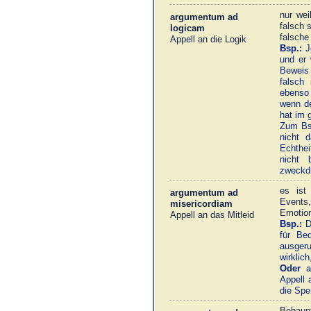
nur wei
argumentum ad
falsch 
logicam
falsche
Appell an die Logik
Bsp.:
Je
und er 
Beweis
falsch
ebenso 
wenn de
hat im 
Zum Bsp
nicht 
Echthei
nicht 
zweckdi
es ist
argumentum ad
Events
misericordiam
Emotio
Appell an das Mitleid
Bsp.:
De
für Bed
ausger
wirklic
Oder
au
Appell 
die Spe
Behaupt