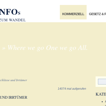
INFO
S
KOMMERZIELL
GESETZ & 
 ZUM WANDEL
 » Where we go One we go All.
chlüsse und Irrtümer
14074 mal aufgerufen
KAT
 UND IRRTÜMER