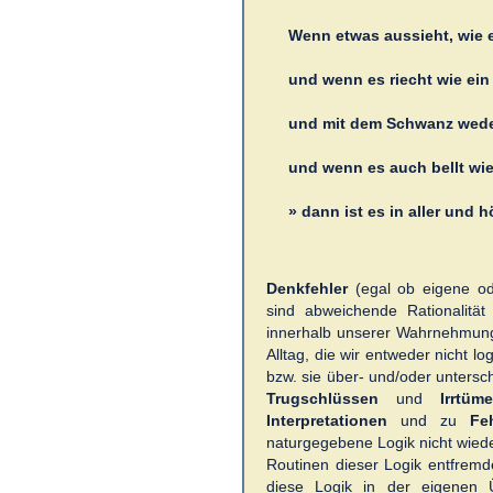
Wenn etwas aussieht, wie 
und wenn es riecht wie ei
und mit dem Schwanz wede
und wenn es auch bellt wi
» dann ist es in aller und 
Denkfehler
(egal ob eigene ode
sind abweichende Rationalit
innerhalb unserer Wahrnehmung
Alltag, die wir entweder nicht
bzw. sie über- und/oder untersc
Trugschlüssen
und
Irrtüme
Interpretationen
und zu
Fe
naturgegebene Logik nicht wieder
Routinen dieser Logik entfremde
diese Logik in der eigenen 